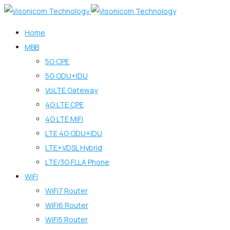
Home
MBB
5G CPE
5G ODU+IDU
VoLTE Gateway
4G LTE CPE
4G LTE MiFi
LTE 4G ODU+IDU
LTE+VDSL Hybrid
LTE/3G FLLA Phone
WiFi
WiFi7 Router
WiFi6 Router
WiFi5 Router