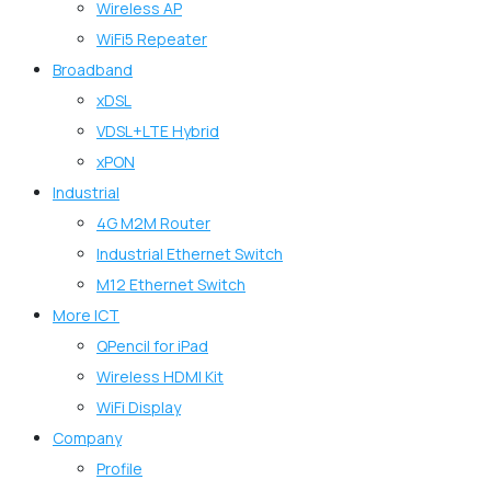
Wireless AP
WiFi5 Repeater
Broadband
xDSL
VDSL+LTE Hybrid
xPON
Industrial
4G M2M Router
Industrial Ethernet Switch
M12 Ethernet Switch
More ICT
QPencil for iPad
Wireless HDMI Kit
WiFi Display
Company
Profile